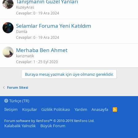
Tanışmanın Güzel Yanları
KuzeyAras
Cevaplar
0
19 Ara 2024
Selamlar Foruma Yeni Katıldım
Damla
Cevaplar
0
19 Ara 2024
Merhaba Ben Ahmet
karizmatik
Cevaplar
1
25 Eyl 2020
Buraya mesaj yazmak için üye olmanız gereklidir.
Forum Sitesi
Türkçe (TR)
İletişim
Koşullar
Gizlilik Politikası
Yardım
Anasayfa
R
S
S
Forum software by XenForo™
© 2010-2019 XenForo Ltd.
Kalabalık Yalnızlık
Büyük Forum