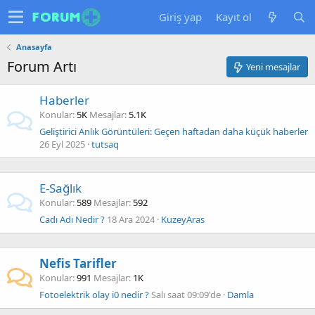
Giriş yap
Kayıt ol
Anasayfa
Forum Artı
Yeni mesajlar
Haberler
Konular
5K
Mesajlar
5.1K
Geliştirici Anlık Görüntüleri: Geçen haftadan daha küçük haberler
26 Eyl 2025
tutsaq
E-Sağlık
Konular
589
Mesajlar
592
Cadı Adı Nedir ?
18 Ara 2024
KuzeyAras
Nefis Tarifler
Konular
991
Mesajlar
1K
Fotoelektrik olay i0 nedir ?
Salı saat 09:09'de
Damla