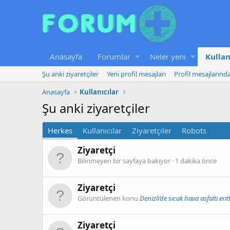
Anasayfa
Forumlar
Neler yeni
Kullan
Şu anki ziyaretçiler
Yeni profil mesajları
Profil mesajlarınd
Anasayfa
Kullanıcılar
Şu anki ziyaretçiler
Herkes
Kullanıcılar
Ziyaretçiler
Robots
Ziyaretçi
Bilinmeyen bir sayfaya bakıyor
1 dakika önce
Ziyaretçi
Görüntülenen konu
Denizli’de sıcak hava asfaltı eritt
Ziyaretçi