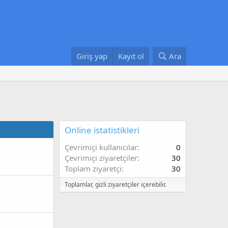
Giriş yap
Kayıt ol
Ara
Online istatistikleri
Çevrimiçi kullanıcılar
0
Çevrimiçi ziyaretçiler
30
Toplam ziyaretçi
30
Toplamlar, gizli ziyaretçiler içerebilir.