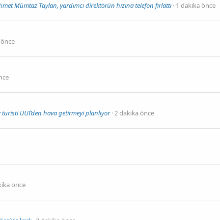
Ahmet Mümtaz Taylan, yardımcı direktörün hızına telefon fırlattı
1 dakika önce
 önce
nce
 turisti UUİ’den hava getirmeyi planlıyor
2 dakika önce
kika önce