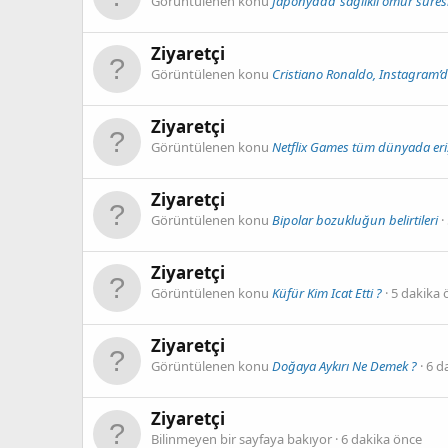
Görüntülenen konu
Japonya’da ‘sağlıklı ömür süresi’
Ziyaretçi
Görüntülenen konu
Cristiano Ronaldo, Instagram’da
Ziyaretçi
Görüntülenen konu
Netflix Games tüm dünyada eriş
Ziyaretçi
Görüntülenen konu
Bipolar bozukluğun belirtileri
Ziyaretçi
Görüntülenen konu
Küfür Kim Icat Etti ?
5 dakika 
Ziyaretçi
Görüntülenen konu
Doğaya Aykırı Ne Demek ?
6 d
Ziyaretçi
Bilinmeyen bir sayfaya bakıyor
6 dakika önce