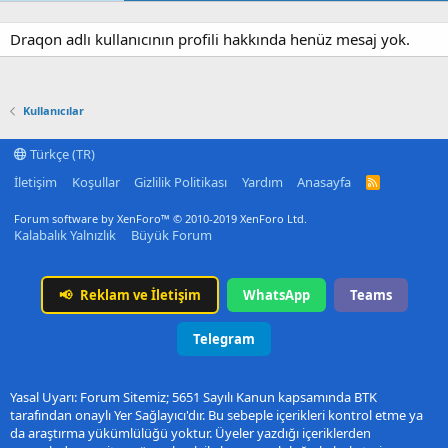
Draqon adlı kullanıcının profili hakkında henüz mesaj yok.
Kullanıcılar
Türkçe (TR)
İletişim
Koşullar
Gizlilik Politikası
Yardım
Anasayfa
R
S
S
Forum software by XenForo™
© 2010-2019 XenForo Ltd.
Kalabalık Yalnızlık
Büyük Forum
📢
Reklam ve İletişim
WhatsApp
Teams
Telegram
Yasal Uyarı: Forum Sitemiz; 5651 Sayılı Kanun kapsamında BTK
tarafından onaylı Yer Sağlayıcı'dır. Bu sebeple içerikleri kontrol etme ya
da araştırma yükümlülüğü yoktur. Üyeler yazdığı içeriklerden