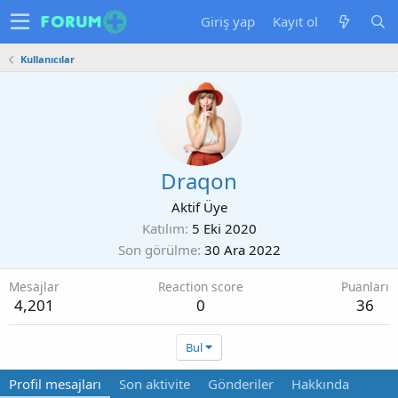
Giriş yap
Kayıt ol
Kullanıcılar
Draqon
Aktif Üye
Katılım
5 Eki 2020
Son görülme
30 Ara 2022
Mesajlar
Reaction score
Puanları
4,201
0
36
Bul
Profil mesajları
Son aktivite
Gönderiler
Hakkında