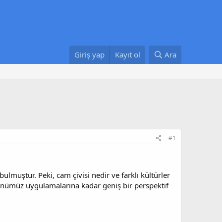
Giriş yap
Kayıt ol
Ara
#1
lmuştur. Peki, cam çivisi nedir ve farklı kültürler
günümüz uygulamalarına kadar geniş bir perspektif