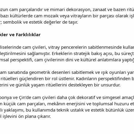
uzun cam parçalarıdır ve mimari dekorasyon, zanaat ve bazen ritüel
e bazı kültürlerde cam mozaik veya vitrayların bir parçası olarak işl
 sembolik ve estetik değerler de taşır.
ler ve Farklılıklar
liselerinde cam çivileri, vitray pencerelerin sabitlenmesinde kulla
eştirilmesini sağlamıştır. Erkeklerin stratejik bakış açısı, bu sür
sal perspektifi, cam çivilerinin dini ve kültürel anlatımlara yaptığ
slam sanatında geometrik desenleri sabitlemek ve ışık oyunları ya
üelleri güçlendiren bir rol üstlenir. Kadınların perspektifinden b
erini ve günlük yaşam ritüellerini destekleyen bir unsurdur.
aponya ve Çin’de cam çivileri daha çok dekoratif ve simgesel amaçl
en küçük cam parçaları, mekânın enerjisini ve toplumsal huzuru etk
klı yaklaşımı, bu kullanımda teknik ustalık ve estetik bütünlük üz
 işlevini ön plana çıkarır.