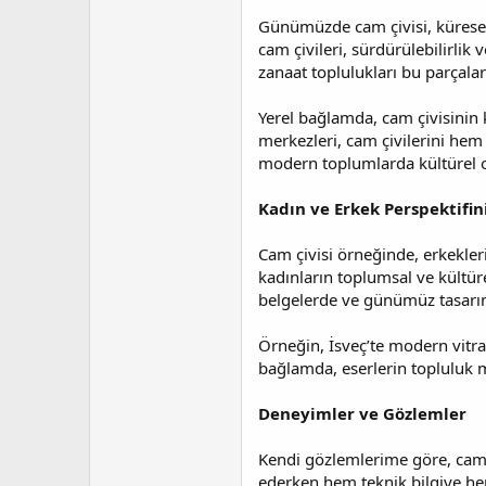
Günümüzde cam çivisi, küresel 
cam çivileri, sürdürülebilirli
zanaat toplulukları bu parçalar
Yerel bağlamda, cam çivisinin 
merkezleri, cam çivilerini hem 
modern toplumlarda kültürel obj
Kadın ve Erkek Perspektifi
Cam çivisi örneğinde, erkeklerin
kadınların toplumsal ve kültürel
belgelerde ve günümüz tasarım
Örneğin, İsveç’te modern vitra
bağlamda, eserlerin topluluk m
Deneyimler ve Gözlemler
Kendi gözlemlerime göre, cam çi
ederken hem teknik bilgiye hem