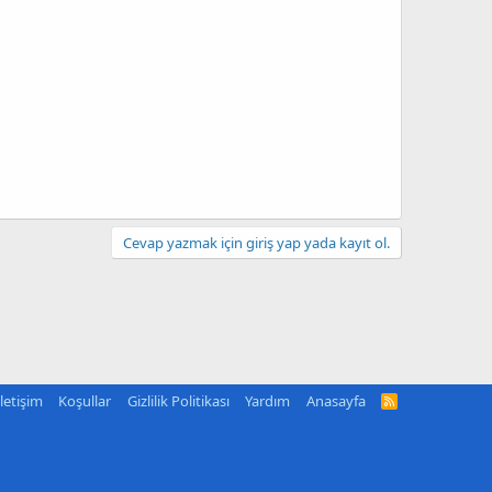
Cevap yazmak için giriş yap yada kayıt ol.
İletişim
Koşullar
Gizlilik Politikası
Yardım
Anasayfa
R
S
S