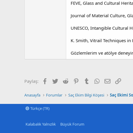
FEVE, Glass and Cultural Heri
Journal of Material Culture, Gl
UNESCO, Intangible Cultural H
K. Smith, Vitrail Techniques i
Gözlemlerim ve atölye deneyi
Facebook
Twitter
Reddit
Pinterest
Tumblr
WhatsApp
E-posta
Link
Paylaş:
Anasayfa
Forumlar
Saç Ekim Bilgi Köşesi
Saç Ekimi S
Türkçe (TR)
Kalabalık Yalnızlık
Büyük Forum