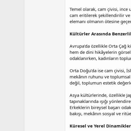
a
i
n
h
Temel olarak, cam çivisi, ince 
i
cam eritilerek şekillendirilir v
elemanı olmanın ötesine geçer;
Kültürler Arasında Benzerlik
Avrupa’da özellikle Orta Çağ ki
hem de dini hikâyelerin görsell
odaklanırken, kadınların toplum
Orta Doğu’da ise cam çivisi, İ
mekânın ruhunu ve toplumsal rit
değil, toplumun estetik değerl
Asya kültürlerinde, özellikle J
tapınaklarında ışığı yönlendir
Erkeklerin bireysel başarı oda
bakışı, mekânın sosyal ve ritüel
Küresel ve Yerel Dinamikler