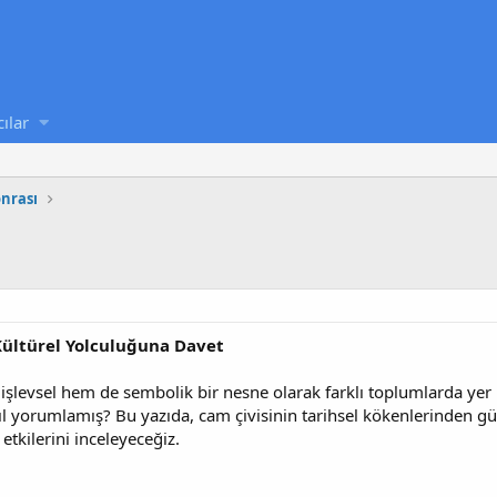
cılar
onrası
Kültürel Yolculuğuna Davet
şlevsel hem de sembolik bir nesne olarak farklı toplumlarda yer bu
sıl yorumlamış? Bu yazıda, cam çivisinin tarihsel kökenlerinden 
etkilerini inceleyeceğiz.