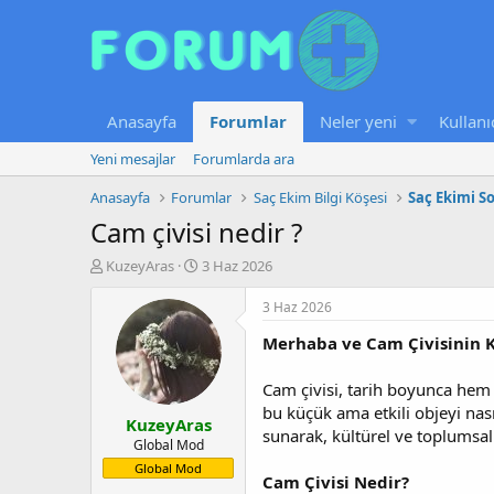
Anasayfa
Forumlar
Neler yeni
Kullanı
Yeni mesajlar
Forumlarda ara
Anasayfa
Forumlar
Saç Ekim Bilgi Köşesi
Saç Ekimi S
Cam çivisi nedir ?
K
B
KuzeyAras
3 Haz 2026
o
a
n
ş
3 Haz 2026
u
l
Merhaba ve Cam Çivisinin 
y
a
u
n
b
g
Cam çivisi, tarih boyunca hem i
a
ı
bu küçük ama etkili objeyi na
KuzeyAras
ş
ç
sunarak, kültürel ve toplumsal 
l
t
Global Mod
a
a
Global Mod
Cam Çivisi Nedir?
t
r