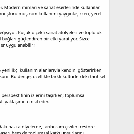
r. Modern mimari ve sanat eserlerinde kullanılan
 dönüştürülmüş cam kullanımı yaygınlaşırken, yerel
ğişiyor. Küçük ölçekli sanat atölyeleri ve topluluk
ağları güçlendiren bir etki yaratıyor. Sizce,
ler uygulanabilir?
e yenilikçi kullanım alanlarıyla kendini gösterirken,
rır. Bu denge, özellikle farklı kültürlerdeki tarihsel
erspektifinin izlerini taşırken; toplumsal
ı yaklaşımı temsil eder.
ki bazı atölyelerde, tarihi cam çivileri restore
başarı hem de toplumsal katkı unsurlarını