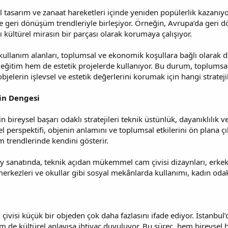
tasarım ve zanaat hareketleri içinde yeniden popülerlik kazanıyo
k ve geri dönüşüm trendleriyle birleşiyor. Örneğin, Avrupa’da geri
ı kültürel mirasın bir parçası olarak korumaya çalışıyor.
kullanım alanları, toplumsal ve ekonomik koşullara bağlı olarak de
eğitim hem de estetik projelerde kullanıyor. Bu durum, toplumsal b
elerin işlevsel ve estetik değerlerini korumak için hangi strateji
nin Dengesi
 bireysel başarı odaklı stratejileri teknik üstünlük, dayanıklılık v
 perspektifi, objenin anlamını ve toplumsal etkilerini ön plana çıka
 trendlerinde kendini gösterir.
y sanatında, teknik açıdan mükemmel cam çivisi dizaynları, erkek p
erkezleri ve okullar gibi sosyal mekânlarda kullanımı, kadın odakl
visi küçük bir objeden çok daha fazlasını ifade ediyor. İstanbul’da
 de kültürel anlayışa ihtiyaç duyuluyor. Bu süreç, hem bireysel 