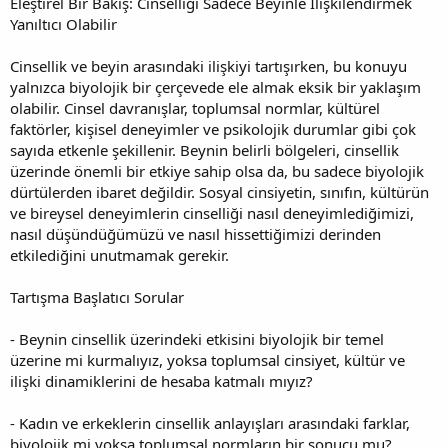
Eleştirel Bir Bakış: Cinselliği Sadece Beyinle İlişkilendirmek
Yanıltıcı Olabilir
Cinsellik ve beyin arasındaki ilişkiyi tartışırken, bu konuyu
yalnızca biyolojik bir çerçevede ele almak eksik bir yaklaşım
olabilir. Cinsel davranışlar, toplumsal normlar, kültürel
faktörler, kişisel deneyimler ve psikolojik durumlar gibi çok
sayıda etkenle şekillenir. Beynin belirli bölgeleri, cinsellik
üzerinde önemli bir etkiye sahip olsa da, bu sadece biyolojik
dürtülerden ibaret değildir. Sosyal cinsiyetin, sınıfın, kültürün
ve bireysel deneyimlerin cinselliği nasıl deneyimlediğimizi,
nasıl düşündüğümüzü ve nasıl hissettiğimizi derinden
etkilediğini unutmamak gerekir.
Tartışma Başlatıcı Sorular
- Beynin cinsellik üzerindeki etkisini biyolojik bir temel
üzerine mi kurmalıyız, yoksa toplumsal cinsiyet, kültür ve
ilişki dinamiklerini de hesaba katmalı mıyız?
- Kadın ve erkeklerin cinsellik anlayışları arasındaki farklar,
biyolojik mi yoksa toplumsal normların bir sonucu mu?