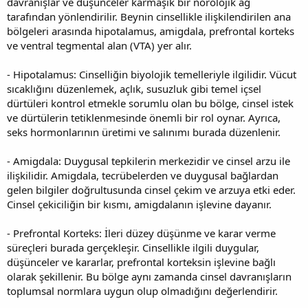
davranışlar ve düşünceler karmaşık bir nörolojik ağ
tarafından yönlendirilir. Beynin cinsellikle ilişkilendirilen ana
bölgeleri arasında hipotalamus, amigdala, prefrontal korteks
ve ventral tegmental alan (VTA) yer alır.
- Hipotalamus: Cinselliğin biyolojik temelleriyle ilgilidir. Vücut
sıcaklığını düzenlemek, açlık, susuzluk gibi temel içsel
dürtüleri kontrol etmekle sorumlu olan bu bölge, cinsel istek
ve dürtülerin tetiklenmesinde önemli bir rol oynar. Ayrıca,
seks hormonlarının üretimi ve salınımı burada düzenlenir.
- Amigdala: Duygusal tepkilerin merkezidir ve cinsel arzu ile
ilişkilidir. Amigdala, tecrübelerden ve duygusal bağlardan
gelen bilgiler doğrultusunda cinsel çekim ve arzuya etki eder.
Cinsel çekiciliğin bir kısmı, amigdalanın işlevine dayanır.
- Prefrontal Korteks: İleri düzey düşünme ve karar verme
süreçleri burada gerçekleşir. Cinsellikle ilgili duygular,
düşünceler ve kararlar, prefrontal korteksin işlevine bağlı
olarak şekillenir. Bu bölge aynı zamanda cinsel davranışların
toplumsal normlara uygun olup olmadığını değerlendirir.