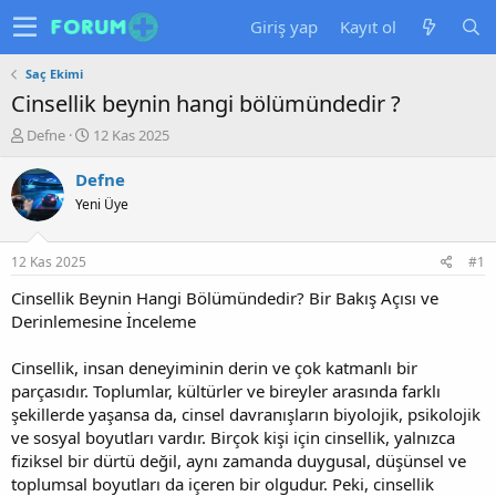
Giriş yap
Kayıt ol
Saç Ekimi
Cinsellik beynin hangi bölümündedir ?
K
B
Defne
12 Kas 2025
o
a
n
ş
Defne
u
l
Yeni Üye
y
a
u
n
b
g
12 Kas 2025
#1
a
ı
ş
ç
Cinsellik Beynin Hangi Bölümündedir? Bir Bakış Açısı ve
l
t
Derinlemesine İnceleme
a
a
t
r
Cinsellik, insan deneyiminin derin ve çok katmanlı bir
a
i
parçasıdır. Toplumlar, kültürler ve bireyler arasında farklı
n
h
şekillerde yaşansa da, cinsel davranışların biyolojik, psikolojik
i
ve sosyal boyutları vardır. Birçok kişi için cinsellik, yalnızca
fiziksel bir dürtü değil, aynı zamanda duygusal, düşünsel ve
toplumsal boyutları da içeren bir olgudur. Peki, cinsellik