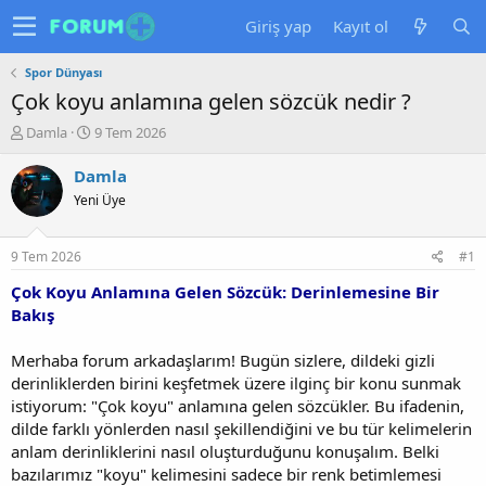
Giriş yap
Kayıt ol
Spor Dünyası
Çok koyu anlamına gelen sözcük nedir ?
K
B
Damla
9 Tem 2026
o
a
n
ş
Damla
u
l
Yeni Üye
y
a
u
n
b
g
9 Tem 2026
#1
a
ı
ş
ç
Çok Koyu Anlamına Gelen Sözcük: Derinlemesine Bir
l
t
Bakış
a
a
t
r
Merhaba forum arkadaşlarım! Bugün sizlere, dildeki gizli
a
i
derinliklerden birini keşfetmek üzere ilginç bir konu sunmak
n
h
istiyorum: "Çok koyu" anlamına gelen sözcükler. Bu ifadenin,
i
dilde farklı yönlerden nasıl şekillendiğini ve bu tür kelimelerin
anlam derinliklerini nasıl oluşturduğunu konuşalım. Belki
bazılarımız "koyu" kelimesini sadece bir renk betimlemesi