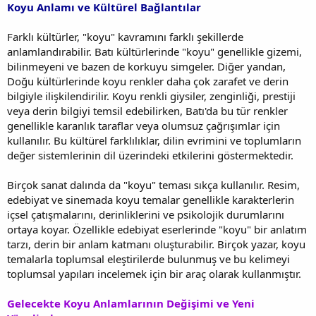
Koyu Anlamı ve Kültürel Bağlantılar
Farklı kültürler, "koyu" kavramını farklı şekillerde
anlamlandırabilir. Batı kültürlerinde "koyu" genellikle gizemi,
bilinmeyeni ve bazen de korkuyu simgeler. Diğer yandan,
Doğu kültürlerinde koyu renkler daha çok zarafet ve derin
bilgiyle ilişkilendirilir. Koyu renkli giysiler, zenginliği, prestiji
veya derin bilgiyi temsil edebilirken, Batı'da bu tür renkler
genellikle karanlık taraflar veya olumsuz çağrışımlar için
kullanılır. Bu kültürel farklılıklar, dilin evrimini ve toplumların
değer sistemlerinin dil üzerindeki etkilerini göstermektedir.
Birçok sanat dalında da "koyu" teması sıkça kullanılır. Resim,
edebiyat ve sinemada koyu temalar genellikle karakterlerin
içsel çatışmalarını, derinliklerini ve psikolojik durumlarını
ortaya koyar. Özellikle edebiyat eserlerinde "koyu" bir anlatım
tarzı, derin bir anlam katmanı oluşturabilir. Birçok yazar, koyu
temalarla toplumsal eleştirilerde bulunmuş ve bu kelimeyi
toplumsal yapıları incelemek için bir araç olarak kullanmıştır.
Gelecekte Koyu Anlamlarının Değişimi ve Yeni