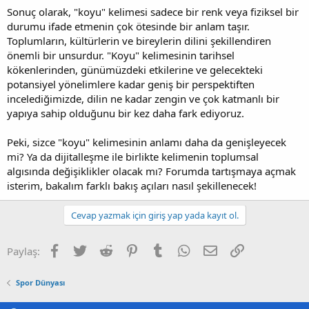
Sonuç olarak, "koyu" kelimesi sadece bir renk veya fiziksel bir
durumu ifade etmenin çok ötesinde bir anlam taşır.
Toplumların, kültürlerin ve bireylerin dilini şekillendiren
önemli bir unsurdur. "Koyu" kelimesinin tarihsel
kökenlerinden, günümüzdeki etkilerine ve gelecekteki
potansiyel yönelimlere kadar geniş bir perspektiften
incelediğimizde, dilin ne kadar zengin ve çok katmanlı bir
yapıya sahip olduğunu bir kez daha fark ediyoruz.
Peki, sizce "koyu" kelimesinin anlamı daha da genişleyecek
mi? Ya da dijitalleşme ile birlikte kelimenin toplumsal
algısında değişiklikler olacak mı? Forumda tartışmaya açmak
isterim, bakalım farklı bakış açıları nasıl şekillenecek!
Cevap yazmak için giriş yap yada kayıt ol.
Facebook
Twitter
Reddit
Pinterest
Tumblr
WhatsApp
E-posta
Link
Paylaş:
Spor Dünyası