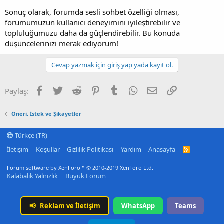
Sonuç olarak, forumda sesli sohbet özelliği olması,
forumumuzun kullanıcı deneyimini iyileştirebilir ve
topluluğumuzu daha da güçlendirebilir. Bu konuda
düşüncelerinizi merak ediyorum!
Cevap yazmak için giriş yap yada kayıt ol.
Facebook
Twitter
Reddit
Pinterest
Tumblr
WhatsApp
E-posta
Link
Paylaş:
Öneri, İstek ve Şikayetler
Türkçe (TR)
İletişim
Koşullar
Gizlilik Politikası
Yardım
Anasayfa
R
S
S
Forum software by XenForo™
© 2010-2019 XenForo Ltd.
Kalabalık Yalnızlık
Büyük Forum
📢
Reklam ve İletişim
WhatsApp
Teams