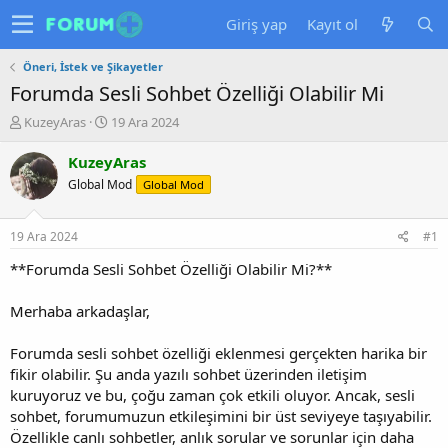
Giriş yap
Kayıt ol
Öneri, İstek ve Şikayetler
Forumda Sesli Sohbet Özelliği Olabilir Mi
K
B
KuzeyAras
19 Ara 2024
o
a
n
ş
KuzeyAras
u
l
Global Mod
Global Mod
y
a
u
n
b
g
19 Ara 2024
#1
a
ı
ş
ç
**Forumda Sesli Sohbet Özelliği Olabilir Mi?**
l
t
a
a
Merhaba arkadaşlar,
t
r
a
i
Forumda sesli sohbet özelliği eklenmesi gerçekten harika bir
n
h
fikir olabilir. Şu anda yazılı sohbet üzerinden iletişim
i
kuruyoruz ve bu, çoğu zaman çok etkili oluyor. Ancak, sesli
sohbet, forumumuzun etkileşimini bir üst seviyeye taşıyabilir.
Özellikle canlı sohbetler, anlık sorular ve sorunlar için daha