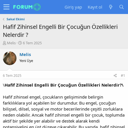
Giriş yap
Kayıt ol
Sakal Ekimi
Hafif Zihinsel Engelli Bir Çocuğun Özellikleri
Nelerdir ?
K
B
Melis
6 Tem 2025
o
a
n
ş
Melis
u
l
Yeni Üye
y
a
u
n
b
g
6 Tem 2025
#1
a
ı
ş
ç
\
Hafif Zihinsel Engelli Bir Çocuğun Özellikleri Nelerdir?\
l
t
a
a
Hafif zihinsel engel, çocukların gelişiminde belirgin
t
r
farklılıklara yol açabilen bir durumdur. Bu engel, çocuğun
a
i
bilişsel, dilsel, sosyal ve motor becerilerinde çeşitli zorluklara
n
h
neden olabilir. Ancak hafif zihinsel engelli bir çocuk, toplumda
i
aktif bir şekilde yer alabilir ve destek alarak kendi
potansiyelini en üst düzeye çıkarabilir. Bu yazıda, hafif zihinsel