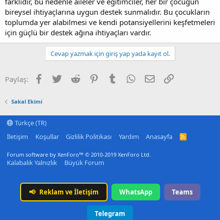
farklıdır, bu nedenle aileler ve eğitimciler, her bir çocuğun
bireysel ihtiyaçlarına uygun destek sunmalıdır. Bu çocukların
toplumda yer alabilmesi ve kendi potansiyellerini keşfetmeleri
için güçlü bir destek ağına ihtiyaçları vardır.
Cevap yazmak için giriş yap yada kayıt ol.
Facebook
Twitter
Reddit
Pinterest
Tumblr
WhatsApp
E-posta
Link
Paylaş:
Sakal Ekimi
Türkçe (TR)
İletişim
Koşullar
Gizlilik Politikası
Yardım
Anasayfa
R
S
S
Forum software by XenForo™
© 2010-2019 XenForo Ltd.
Kalabalık Yalnızlık
Büyük Forum
📢
Reklam ve İletişim
WhatsApp
Teams
Telegram