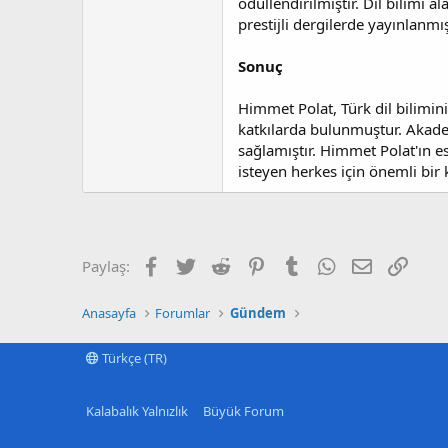
ödüllendirilmiştir. Dil bilimi
prestijli dergilerde yayınlanmı
Sonuç
Himmet Polat, Türk dil bilimin
katkılarda bulunmuştur. Akadem
sağlamıştır. Himmet Polat'ın es
isteyen herkes için önemli bir 
Facebook
Twitter
Reddit
Pinterest
Tumblr
WhatsApp
E-posta
Link
Paylaş:
Anasayfa
Forumlar
Gündem
Türkçe (TR)
Kalabalık Yalnızlık
Büyük Forum