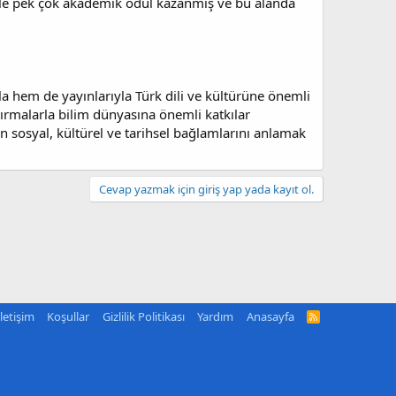
eniyle pek çok akademik ödül kazanmış ve bu alanda
a hem de yayınlarıyla Türk dili ve kültürüne önemli
tırmalarla bilim dünyasına önemli katkılar
in sosyal, kültürel ve tarihsel bağlamlarını anlamak
Cevap yazmak için giriş yap yada kayıt ol.
İletişim
Koşullar
Gizlilik Politikası
Yardım
Anasayfa
R
S
S