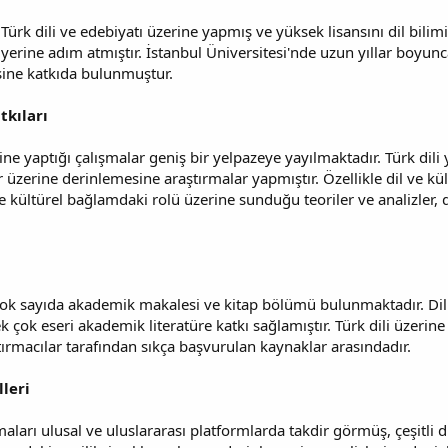
Türk dili ve edebiyatı üzerine yapmış ve yüksek lisansını dil bilim
erine adım atmıştır. İstanbul Üniversitesi'nde uzun yıllar boyunca
sine katkıda bulunmuştur.
tkıları
ne yaptığı çalışmalar geniş bir yelpazeye yayılmaktadır. Türk dili yap
 üzerine derinlemesine araştırmalar yapmıştır. Özellikle dil ve kült
 kültürel bağlamdaki rolü üzerine sunduğu teoriler ve analizler, d
 sayıda akademik makalesi ve kitap bölümü bulunmaktadır. Dilin yapı
çok eseri akademik literatüre katkı sağlamıştır. Türk dili üzerine 
tırmacılar tarafından sıkça başvurulan kaynaklar arasındadır.
leri
aları ulusal ve uluslararası platformlarda takdir görmüş, çeşitli di