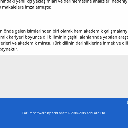
 alanındaki yenilikçi yaklaşımları ve derinlemesine analizleri ned
ş makalelere imza atmıştır.
in önde gelen isimlerinden biri olarak hem akademik çalışmalarıyl
ik kariyeri boyunca dil biliminin çeşitli alanlarında yapılan araş
erleri ve akademik mirası, Türk dilinin derinliklerine inmek ve dil
kaynaktır.
Forum software by XenForo™
© 2010-2019 XenForo Ltd.