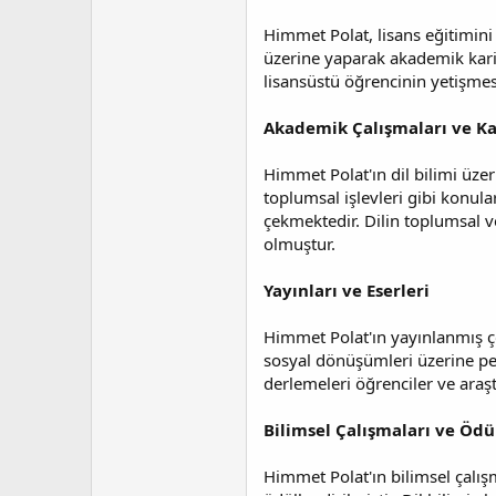
a
i
n
h
Himmet Polat, lisans eğitimini 
i
üzerine yaparak akademik kariy
lisansüstü öğrencinin yetişme
Akademik Çalışmaları ve Ka
Himmet Polat'ın dil bilimi üzeri
toplumsal işlevleri gibi konular
çekmektedir. Dilin toplumsal ve
olmuştur.
Yayınları ve Eserleri
Himmet Polat'ın yayınlanmış çok
sosyal dönüşümleri üzerine pek 
derlemeleri öğrenciler ve araş
Bilimsel Çalışmaları ve Ödül
Himmet Polat'ın bilimsel çalışm