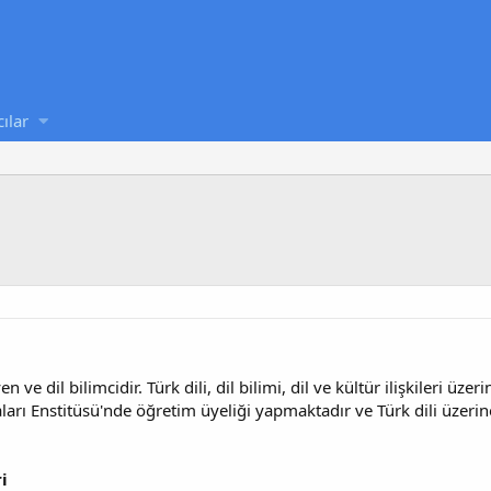
cılar
e dil bilimcidir. Türk dili, dil bilimi, dil ve kültür ilişkileri üze
aları Enstitüsü'nde öğretim üyeliği yapmaktadır ve Türk dili üzeri
i