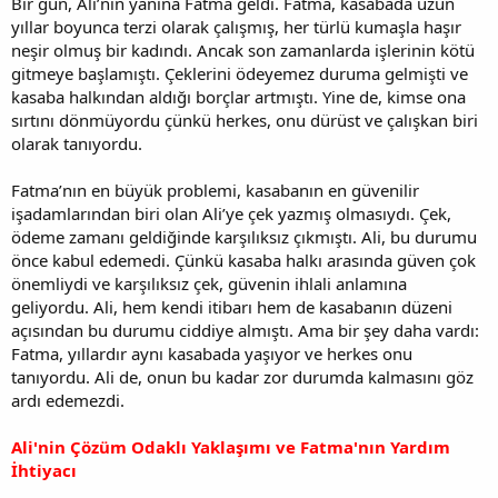
Bir gün, Ali’nin yanına Fatma geldi. Fatma, kasabada uzun
yıllar boyunca terzi olarak çalışmış, her türlü kumaşla haşır
neşir olmuş bir kadındı. Ancak son zamanlarda işlerinin kötü
gitmeye başlamıştı. Çeklerini ödeyemez duruma gelmişti ve
kasaba halkından aldığı borçlar artmıştı. Yine de, kimse ona
sırtını dönmüyordu çünkü herkes, onu dürüst ve çalışkan biri
olarak tanıyordu.
Fatma’nın en büyük problemi, kasabanın en güvenilir
işadamlarından biri olan Ali’ye çek yazmış olmasıydı. Çek,
ödeme zamanı geldiğinde karşılıksız çıkmıştı. Ali, bu durumu
önce kabul edemedi. Çünkü kasaba halkı arasında güven çok
önemliydi ve karşılıksız çek, güvenin ihlali anlamına
geliyordu. Ali, hem kendi itibarı hem de kasabanın düzeni
açısından bu durumu ciddiye almıştı. Ama bir şey daha vardı:
Fatma, yıllardır aynı kasabada yaşıyor ve herkes onu
tanıyordu. Ali de, onun bu kadar zor durumda kalmasını göz
ardı edemezdi.
Ali'nin Çözüm Odaklı Yaklaşımı ve Fatma'nın Yardım
İhtiyacı