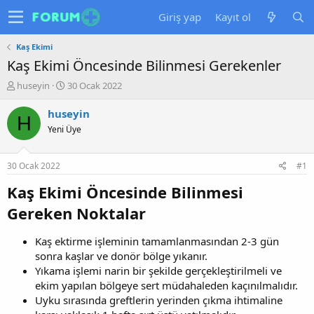
Giriş yap
Kayıt ol
Kaş Ekimi
Kaş Ekimi Öncesinde Bilinmesi Gerekenler
K
B
huseyin
30 Ocak 2022
o
a
n
ş
huseyin
H
u
l
Yeni Üye
y
a
u
n
b
g
30 Ocak 2022
#1
a
ı
ş
ç
Kaş Ekimi Öncesinde Bilinmesi
l
t
Gereken Noktalar
a
a
t
r
a
i
Kaş ektirme işleminin tamamlanmasından 2-3 gün
n
h
sonra kaşlar ve donör bölge yıkanır.
i
Yıkama işlemi narin bir şekilde gerçekleştirilmeli ve
ekim yapılan bölgeye sert müdahaleden kaçınılmalıdır.
Uyku sırasında greftlerin yerinden çıkma ihtimaline