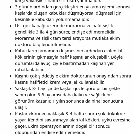
karşı yaklaşık 1 hafta sırt üstü yatılmalıdır.
3 günün ardından gerçekleştirilen yıkama işlemi sonrası
kaşlarda oluşan kabuklar düşmüyorsa, düşmesi için
kesinlikle kabukları yolunmamalıdır.
Üst göz kapağı üzerinde morarma ve hafif şişlik
genellikle 3 ila 4 gün sürer, endişe edilmemelidir.
Morarma ve şişlik tam tersi artıyorsa mutlaka ekim
doktoru bilgilendirilmelidir.
Kabukların tamamen düşmesinin ardından ekilen kıl
köklerinin çıkmasıyla hafif kaşıntılar oluşabilir. Böyle
durumlarda avuç içiyle bastırmadan kaşınan yer
rahatlatılabilir.
Kaşıntı çok şiddetiyle ekim doktorunun onayından sonra
kaşıntı hafifletici krem veya jel kullanılabilir.
Yaklaşık 3-4 ay içinde kaşlar gözle görülür bir şekle
sahip olur. 6-8 ay arası daha kalın ve sağlıklı bir
görünüm kazanır. 1 yılın sonunda da nihai sonucuna
ulaşır.
Kaşlar ekimden yaklaşık 3-4 hafta sonra şok dökülme
yaşar. Kendini savunmaya alan kıl kökleri, uyku evresine
geçer. Ekim operasyonlarının doğal bir sonucu
olduğundan endişe edilmemelidir.