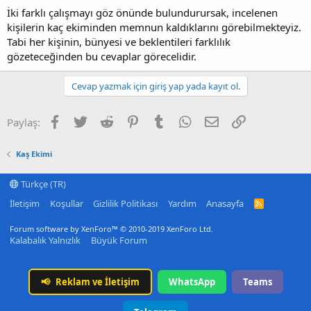
İki farklı çalışmayı göz önünde bulundurursak, incelenen
kişilerin kaç ekiminden memnun kaldıklarını görebilmekteyiz.
Tabi her kişinin, bünyesi ve beklentileri farklılık
gözeteceğinden bu cevaplar görecelidir.
Cevap yazmak için giriş yap yada kayıt ol.
Facebook
Twitter
Reddit
Pinterest
Tumblr
WhatsApp
E-posta
Link
Paylaş:
Kaş Ekimi
Türkçe (TR)
İletişim
Koşullar
Gizlilik Politikası
Yardım
Anasayfa
R
S
S
Forum software by XenForo™
© 2010-2019 XenForo Ltd.
Kalabalık Yalnızlık
Büyük Forum
📢
Reklam ve İletişim
WhatsApp
Teams