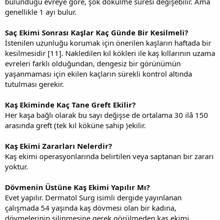
bulunduğu evreye göre, şok dökülme süresi değişebilir. Ama
genellikle 1 ayı bulur.
Saç Ekimi Sonrası Kaşlar Kaç Günde Bir Kesilmeli?
İstenilen uzunluğu korumak için önerilen kaşların haftada bir
kesilmesidir [11]. Nakledilen kıl kökleri ile kaş kıllarının uzama
evreleri farklı olduğundan, dengesiz bir görünümün
yaşanmaması için ekilen kaçların sürekli kontrol altında
tutulması gerekir.
Kaş Ekiminde Kaç Tane Greft Ekilir?
Her kaşa bağlı olarak bu sayı değişse de ortalama 30 ilâ 150
arasında greft (tek kıl köküne sahip )ekilir.
Kaş Ekimi Zararları Nelerdir?
Kaş ekimi operasyonlarında belirtilen veya saptanan bir zararı
yoktur.
Dövmenin Üstüne Kaş Ekimi Yapılır Mı?
Evet yapılır. Dermatol Surg isimli dergide yayınlanan
çalışmada 54 yaşında kaş dövmesi olan bir kadına,
dövmelerinin silinmesine gerek görülmeden kaş ekimi