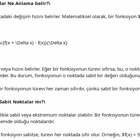
nlar Ne Anlama Gelir?\
daki değişim hızını belirler. Matematiksel olarak, bir fonksiyon $f(
c{f(x + \Delta x) - f(x)}{\Delta x}
veya hızını belirler. Eğer bir fonksiyonun türevi sıfırsa, bu, o n
eder. Bu durum, fonksiyonun o noktada sabit bir değeri olduğunu 
bir fonksiyonun türevi her zaman sıfırdır, çünkü sabit bir fonksiyon
 Sabit Noktalar mı?\
ellikle sabit veya ekstremum noktalar olabilir. Bir fonksiyonun tür
emde olduğu noktalardır.
 fonksiyon sabitse, türevi her noktada sıfır olur. Örneğin, $f(x) = 5