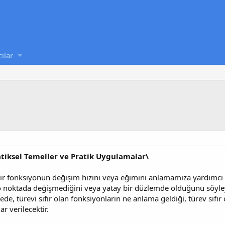
cılar
tiksel Temeller ve Pratik Uygulamalar\
bir fonksiyonun değişim hızını veya eğimini anlamamıza yardımcı 
 noktada değişmediğini veya yatay bir düzlemde olduğunu söyleyebi
, türevi sıfır olan fonksiyonların ne anlama geldiği, türev sıfır 
r verilecektir.