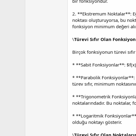
bir fonksiyondur.
2. **Ekstremum Noktalar**: Eğ
noktası oluşturuyorsa, bu nokt
fonksiyon minimum değeri alır
\
Türevi Sıfır Olan Fonksiyon
Birçok fonksiyonun türevi sıfır 
* **Sabit Fonksiyonlar**: $f(x)
* **Parabolik Fonksiyonlar**: 
türev sıfır, minimum noktasını
* **Trigonometrik Fonksiyonlar
noktalarındadır. Bu noktalar, 
* **Logaritmik Fonksiyonlar**: 
olduğu noktayı gösterir.
\
Türevi Sıfır Olan Noktalar