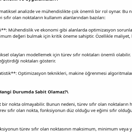
tematiksel analizde ve mühendislikte çok önemli bir rol oynar. Bu n
vi sıfır olan noktaların kullanım alanlarından bazıları:
*: Mühendislik ve ekonomi gibi alanlarda optimizasyon sorunları ç
m değeri bulmak için kritik öneme sahiptir. Özellikle maliyet, ka
iksel olayları modellemek için türev sıfır noktaları önemli olabilir.
ştirdiği noktaları gösterir.
istik**: Optimizasyon teknikleri, makine öğrenmesi algoritmaları
r Hangi Durumda Sabit Olamaz?\
bit bir nokta olmayabilir. Bunun nedeni, türev sıfır olan noktalar
rev sıfır olan nokta, fonksiyonun düz olduğu ve eğimi sıfır olduğ
fonksiyonun türev sıfır olan noktasının maksimum, minimum veya ya