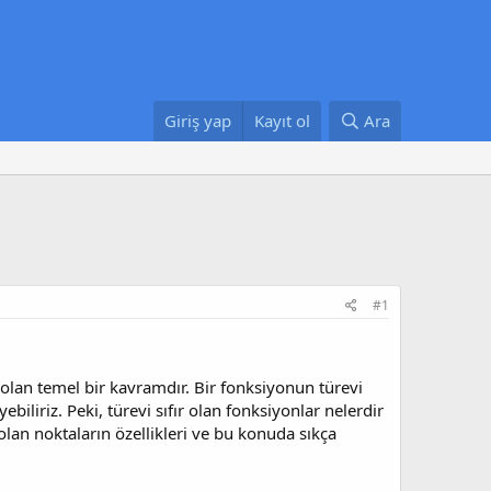
Giriş yap
Kayıt ol
Ara
#1
olan temel bir kavramdır. Bir fonksiyonun türevi
liriz. Peki, türevi sıfır olan fonksiyonlar nelerdir
olan noktaların özellikleri ve bu konuda sıkça