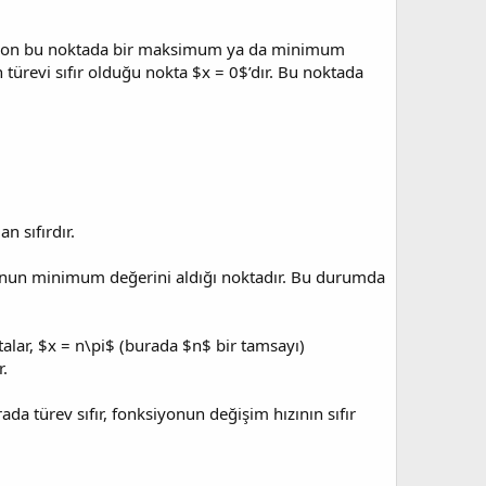
nksiyon bu noktada bir maksimum ya da minimum
türevi sıfır olduğu nokta $x = 0$’dır. Bu noktada
n sıfırdır.
siyonun minimum değerini aldığı noktadır. Bu durumda
alar, $x = n\pi$ (burada $n$ bir tamsayı)
r.
ada türev sıfır, fonksiyonun değişim hızının sıfır