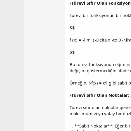
a
i
\
Türevi Sıfır Olan Fonksiyo
n
h
i
Türev, bir fonksiyonun bir nokta
$$
f'(x) = \lim_{\Delta x \to 0} \fra
$$
Bu türev, fonksiyonun eğimini 
değişim göstermediğini ifade 
Örneğin, $f(x) = c$ gibi sabit 
\
Türevi Sıfır Olan Noktalar:
Türevi sıfır olan noktalar gen
maksimum veya yatay bir düzl
1. **Sabit Noktalar**: Eğer bir