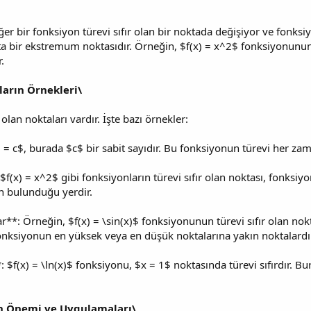
er bir fonksiyon türevi sıfır olan bir noktada değişiyor ve fo
a bir ekstremum noktasıdır. Örneğin, $f(x) = x^2$ fonksiyonunun 
.
ların Örnekleri\
olan noktaları vardır. İşte bazı örnekler:
 = c$, burada $c$ bir sabit sayıdır. Bu fonksiyonun türevi her zama
$f(x) = x^2$ gibi fonksiyonların türevi sıfır olan noktası, fonk
n bulunduğu yerdir.
**: Örneğin, $f(x) = \sin(x)$ fonksiyonunun türevi sıfır olan nokt
fonksiyonun en yüksek veya en düşük noktalarına yakın noktalardı
$f(x) = \ln(x)$ fonksiyonu, $x = 1$ noktasında türevi sıfırdır. Bur
ın Önemi ve Uygulamaları\