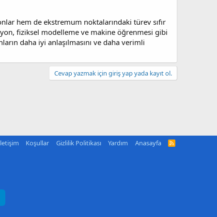
yonlar hem de ekstremum noktalarındaki türev sıfır
zasyon, fiziksel modelleme ve makine öğrenmesi gibi
onların daha iyi anlaşılmasını ve daha verimli
Cevap yazmak için giriş yap yada kayıt ol.
İletişim
Koşullar
Gizlilik Politikası
Yardım
Anasayfa
R
S
S