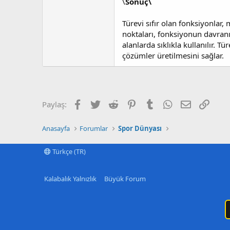
\
Sonuç\
Türevi sıfır olan fonksiyonlar
noktaları, fonksiyonun davranı
alanlarda sıklıkla kullanılır. T
çözümler üretilmesini sağlar.
Facebook
Twitter
Reddit
Pinterest
Tumblr
WhatsApp
E-posta
Link
Paylaş:
Anasayfa
Forumlar
Spor Dünyası
Türkçe (TR)
Kalabalık Yalnızlık
Büyük Forum