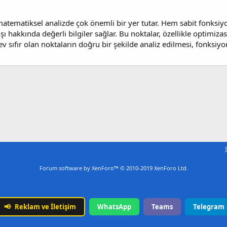
, matematiksel analizde çok önemli bir yer tutar. Hem sabit fonksi
şı hakkında değerli bilgiler sağlar. Bu noktalar, özellikle optimi
ürev sıfır olan noktaların doğru bir şekilde analiz edilmesi, fonksiy
Forum software by XenForo™
© 2010-2019 XenForo Ltd.
📢
Reklam ve İletişim
WhatsApp
Teams
Telegram