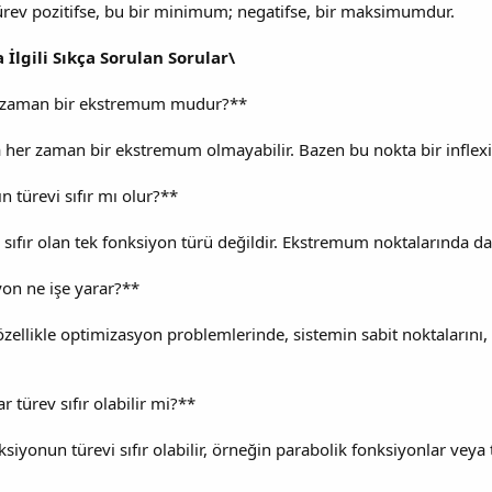
ci türev pozitifse, bu bir minimum; negatifse, bir maksimumdur.
 İlgili Sıkça Sorulan Sorular\
her zaman bir ekstremum mudur?**
ta her zaman bir ekstremum olmayabilir. Bazen bu nokta bir inflexio
n türevi sıfır mı olur?**
 sıfır olan tek fonksiyon türü değildir. Ekstremum noktalarında da t
iyon ne işe yarar?**
, özellikle optimizasyon problemlerinde, sistemin sabit noktalar
 türev sıfır olabilir mi?**
siyonun türevi sıfır olabilir, örneğin parabolik fonksiyonlar veya