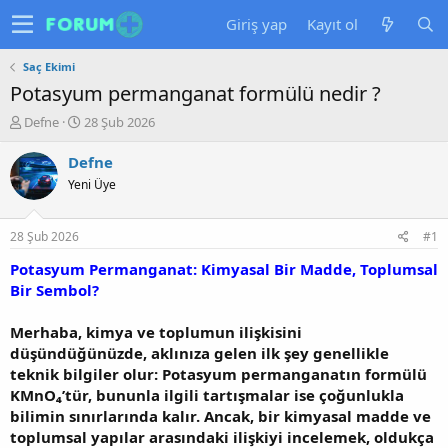
Giriş yap
Kayıt ol
Saç Ekimi
Potasyum permanganat formülü nedir ?
K
B
Defne
28 Şub 2026
o
a
n
ş
Defne
u
l
Yeni Üye
y
a
u
n
b
g
28 Şub 2026
#1
a
ı
ş
ç
Potasyum Permanganat: Kimyasal Bir Madde, Toplumsal
l
t
Bir Sembol?
a
a
t
r
Merhaba, kimya ve toplumun ilişkisini
a
i
düşündüğünüzde, aklınıza gelen ilk şey genellikle
n
h
teknik bilgiler olur: Potasyum permanganatın formülü
i
KMnO₄’tür, bununla ilgili tartışmalar ise çoğunlukla
bilimin sınırlarında kalır. Ancak, bir kimyasal madde ve
toplumsal yapılar arasındaki ilişkiyi incelemek, oldukça