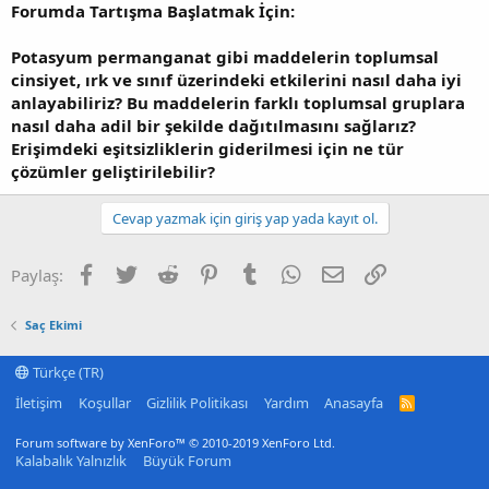
Forumda Tartışma Başlatmak İçin:
Potasyum permanganat gibi maddelerin toplumsal
cinsiyet, ırk ve sınıf üzerindeki etkilerini nasıl daha iyi
anlayabiliriz? Bu maddelerin farklı toplumsal gruplara
nasıl daha adil bir şekilde dağıtılmasını sağlarız?
Erişimdeki eşitsizliklerin giderilmesi için ne tür
çözümler geliştirilebilir?
Cevap yazmak için giriş yap yada kayıt ol.
Facebook
Twitter
Reddit
Pinterest
Tumblr
WhatsApp
E-posta
Link
Paylaş:
Saç Ekimi
Türkçe (TR)
İletişim
Koşullar
Gizlilik Politikası
Yardım
Anasayfa
R
S
S
Forum software by XenForo™
© 2010-2019 XenForo Ltd.
Kalabalık Yalnızlık
Büyük Forum