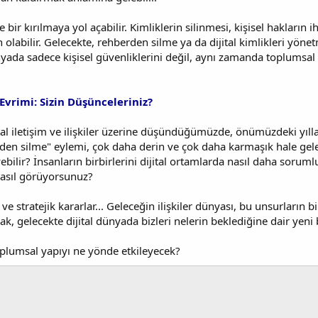
bir kırılmaya yol açabilir. Kimliklerin silinmesi, kişisel hakların ih
 olabilir. Gelecekte, rehberden silme ya da dijital kimlikleri yön
 dünyada sadece kişisel güvenliklerini değil, aynı zamanda toplums
 Evrimi: Sizin Düşünceleriniz?
ital iletişim ve ilişkiler üzerine düşündüğümüzde, önümüzdeki yıl
den silme" eylemi, çok daha derin ve çok daha karmaşık hale gelec
leyebilir? İnsanların birbirlerini dijital ortamlarda nasıl daha sor
nasıl görüyorsunuz?
 ve stratejik kararlar... Geleceğin ilişkiler dünyası, bu unsurların 
ak, gelecekte dijital dünyada bizleri nelerin beklediğine dair yeni ba
 toplumsal yapıyı ne yönde etkileyecek?