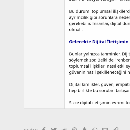
Bu durum, toplumsal ilişkilerde 
ayrımcılık gibi sorunlara neden
gerekebilir. İnsanlar, dijital
olmalı.
Gelecekte Dijital İletişimin
Bunlar yalnızca tahminler. Dij
söylemek zor. Belki de "rehber
toplumsal ilişkileri nasıl etki
güvenin nasıl şekilleneceğini 
Dijital kimlikler, güven, empati
hep birlikte bu soruları tartışar
Sizce dijital iletişimin evrimi
Facebook
Twitter
Reddit
Pinterest
Tumblr
WhatsApp
E-posta
Link