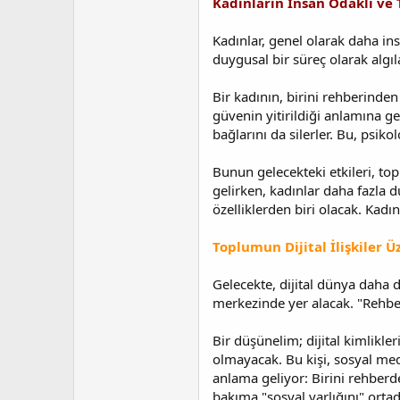
Kadınların İnsan Odaklı ve 
Kadınlar, genel olarak daha ins
duygusal bir süreç olarak algıl
Bir kadının, birini rehberinden 
güvenin yitirildiği anlamına ge
bağlarını da silerler. Bu, psiko
Bunun gelecekteki etkileri, topl
gelirken, kadınlar daha fazla 
özelliklerden biri olacak. Kadı
Toplumun Dijital İlişkiler Ü
Gelecekte, dijital dünya daha d
merkezinde yer alacak. "Rehber
Bir düşünelim; dijital kimlikl
olmayacak. Bu kişi, sosyal medya
anlama geliyor: Birini rehberd
bakıma "sosyal varlığını" orta