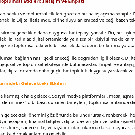
Toplumsal Etkileri: İletişim ve Empati
an odaklı ve toplumsal etkileri gözeten bir bakış açısına sahiptir.
anabilir. Dijital iletişimde, birine duyulan empati ve bağ, bazen te
silmesi genellikle daha duygusal bir tepkiyi yansıtır. Bu, bir ilişki
lebilir. Kadınlar, dijital ortamlarda yalnızca bir kişiyi silmekle k
lojik ve toplumsal etkilerle birleşerek daha derin bir kırılma yaratab
umsal bağların nasıl şekilleneceği ile doğrudan ilgili olacak. Dijit
duygusal ve toplumsal etkileşimde bulunacaklar. Empati ve anlayış,
nlar, dijital ortamda daha güçlü bir topluluk duygusu yaratacak ve
zerindeki Gelecekteki Etkileri
a karmaşık hale gelecek. Sosyal medya platformları, mesajlaşma uyg
den silmek" gibi basit görünen bir eylem, toplumsal anlamda daha
erin gelecekteki önemini göz önünde bulundurursak, rehberdeki her
 hesapları, finansal bilgileri, dijital davranışları ve hatta kişisel 
en silmek, sadece o kişiyi hayatımızdan çıkarmakla kalmayacak; ayn
dan kaldırmak anlamına gelebilir.