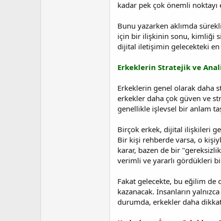
a
i
kadar pek çok önemli noktayı et
n
h
i
Bunu yazarken aklımda sürekli ş
için bir ilişkinin sonu, kimliği
dijital iletişimin gelecekteki en
Erkeklerin Stratejik ve Anali
Erkeklerin genel olarak daha st
erkekler daha çok güven ve stra
genellikle işlevsel bir anlam taş
Birçok erkek, dijital ilişkileri
Bir kişi rehberde varsa, o kişiy
karar, bazen de bir "gereksizlik
verimli ve yararlı gördükleri bi
Fakat gelecekte, bu eğilim de d
kazanacak. İnsanların yalnızca
durumda, erkekler daha dikkatli