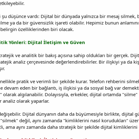
kileyebilir.
u düşünce vardı: Dijital bir dünyada yalnızca bir mesaj silmek, baz
 silme ya da bir güvensizlik işareti olabilir. Hepimiz bunun anlamın
 belirgin özelliklerinden biri olacak.
tik Yönleri: Dijital İletişim ve Güven
ratejik ve analitik bir bakış açısına sahip oldukları bir gerçek. Di
tejik analiz çerçevesinde değerlendirebilirler. Bir ilişkiyi ya da k
ır.
 genellikle pratik ve verimli bir şekilde kurar. Telefon rehberini sil
le devam eden bir bağlantı, iş ilişkisi ya da sosyal bağ var demektir.
" olarak algılanabilir. Dolayısıyla, erkekler, dijital ortamda "silm
r analiz olarak yaparlar.
eğişebilir. Dijital dünyanın daha da büyümesiyle birlikte, dijital
 "silmek" değil, aynı zamanda "kimliklerini nasıl korudukları" üz
, ama aynı zamanda daha stratejik bir şekilde dijital kimliklerini