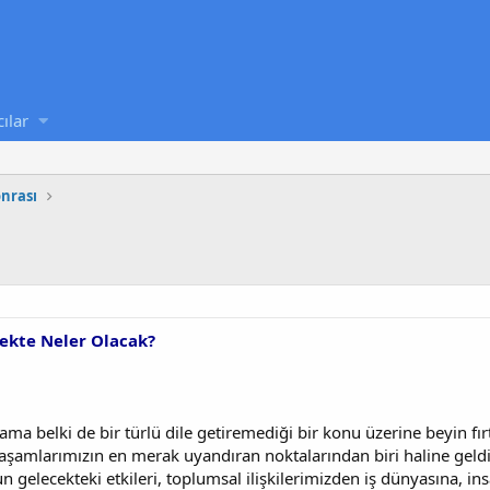
cılar
onrası
ekte Neler Olacak?
a belki de bir türlü dile getiremediği bir konu üzerine beyin fı
en yaşamlarımızın en merak uyandıran noktalarından biri haline ge
gelecekteki etkileri, toplumsal ilişkilerimizden iş dünyasına, i