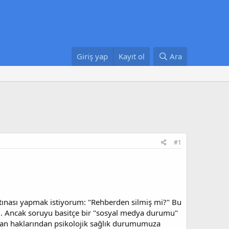
Giriş yap
Kayıt ol
Ara
#1
rtınası yapmak istiyorum: "Rehberden silmiş mi?" Bu
ldi. Ancak soruyu basitçe bir "sosyal medya durumu"
nsan haklarından psikolojik sağlık durumumuza