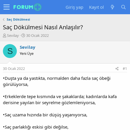
Giriş yap
Kayıt ol
Saç Dökülmesi
Saç Dökülmesi Nasıl Anlaşılır?
K
B
Sevilay
30 Ocak 2022
o
a
n
ş
Sevilay
S
u
l
Yeni Üye
y
a
u
n
b
g
30 Ocak 2022
#1
a
ı
ş
ç
•Duşta ya da yastıkta, normalden daha fazla saç öbeği
l
t
görülüyorsa,
a
a
t
r
•Erkeklerde tepe kısmında ve şakaklarda; kadınlarda kafa
a
i
derisine yayılan bir seyrelme gözlemleniyorsa,
n
h
i
•Saç uzama hızında bir düşüş yaşanıyorsa,
•Saç parlaklığı eskisi gibi değilse,