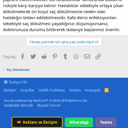
riskiyle karşı karşıya kalınır. Hastalıklar sebebiyle ortaya çıkan
dökülmelerde ön koşul saç dökülmesine neden olan
hastalığın tedavi edilebilmesidir. Kafa derisi enfeksiyonları
sebebiyle saç dökülmesi yaşadığınızı düşünüyorsanız,
doktorunuza durumu bildirerek tedaviye başlamnız önerilir.
Cevap yazmak için giriş yap yada kayıt ol.
Facebook
Twitter
Reddit
Pinterest
Tumblr
WhatsApp
E-posta
Link
Paylaş:
Saç Dökülmesi
Türkçe (TR)
İletişim
Koşullar
Gizlilik Politikası
Yardım
Anasayfa
R
S
S
Forum software by XenForo™
© 2010-2019 XenForo Ltd.
Kalabalık Yalnızlık
Büyük Forum
📢
Reklam ve İletişim
WhatsApp
Teams