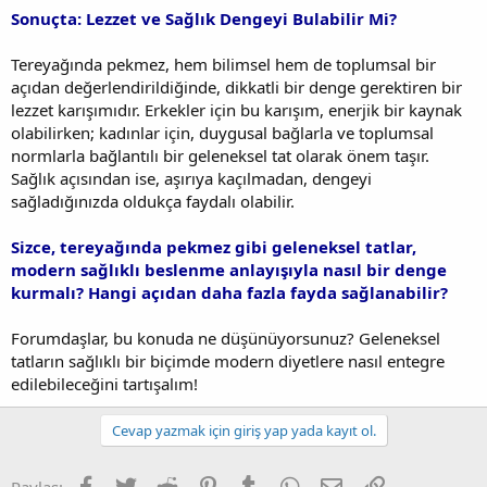
Sonuçta: Lezzet ve Sağlık Dengeyi Bulabilir Mi?
Tereyağında pekmez, hem bilimsel hem de toplumsal bir
açıdan değerlendirildiğinde, dikkatli bir denge gerektiren bir
lezzet karışımıdır. Erkekler için bu karışım, enerjik bir kaynak
olabilirken; kadınlar için, duygusal bağlarla ve toplumsal
normlarla bağlantılı bir geleneksel tat olarak önem taşır.
Sağlık açısından ise, aşırıya kaçılmadan, dengeyi
sağladığınızda oldukça faydalı olabilir.
Sizce, tereyağında pekmez gibi geleneksel tatlar,
modern sağlıklı beslenme anlayışıyla nasıl bir denge
kurmalı? Hangi açıdan daha fazla fayda sağlanabilir?
Forumdaşlar, bu konuda ne düşünüyorsunuz? Geleneksel
tatların sağlıklı bir biçimde modern diyetlere nasıl entegre
edilebileceğini tartışalım!
Cevap yazmak için giriş yap yada kayıt ol.
Facebook
Twitter
Reddit
Pinterest
Tumblr
WhatsApp
E-posta
Link
Paylaş: