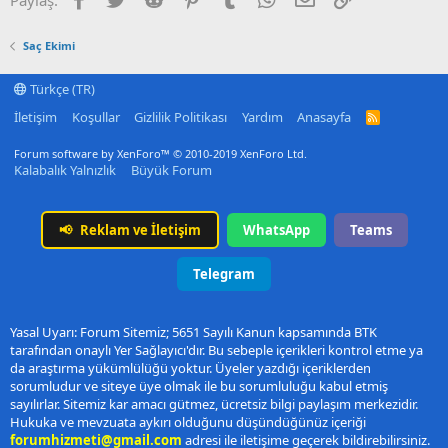
Saç Ekimi
Türkçe (TR)
İletişim
Koşullar
Gizlilik Politikası
Yardım
Anasayfa
R
S
S
Forum software by XenForo™
© 2010-2019 XenForo Ltd.
Kalabalık Yalnızlık
Büyük Forum
📢
Reklam ve İletişim
WhatsApp
Teams
Telegram
Yasal Uyarı: Forum Sitemiz; 5651 Sayılı Kanun kapsamında BTK
tarafından onaylı Yer Sağlayıcı'dır. Bu sebeple içerikleri kontrol etme ya
da araştırma yükümlülüğü yoktur. Üyeler yazdığı içeriklerden
sorumludur ve siteye üye olmak ile bu sorumluluğu kabul etmiş
sayılırlar. Sitemiz kar amacı gütmez, ücretsiz bilgi paylaşım merkezidir.
Hukuka ve mevzuata aykırı olduğunu düşündüğünüz içeriği
forumhizmeti@gmail.com
adresi ile iletişime geçerek bildirebilirsiniz.