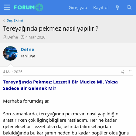
Giriş yap
Kayıt ol
Saç Ekimi
Tereyağında pekmez nasıl yapılır ?
K
B
Defne
4 Mar 2026
o
a
n
ş
Defne
u
l
Yeni Üye
y
a
u
n
b
g
4 Mar 2026
#1
a
ı
ş
ç
Tereyağında Pekmez: Lezzetli Bir Mucize Mi, Yoksa
l
t
Sadece Bir Gelenek Mi?
a
a
t
r
Merhaba forumdaşlar,
a
i
n
h
Son zamanlarda, tereyağında pekmezin nasıl yapıldığını
i
araştırırken çok ilginç bilgilere rastladım. Her ne kadar
geleneksel bir lezzet olsa da, aslında bilimsel açıdan
bakıldığında bu karışımın neden bu kadar popüler olduğunu