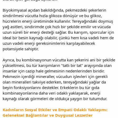
Biyokimyasal açıdan bakıldığında, pekmezdeki şekerlerin
sindirilmesi vücutta hızla glikoza dönüşür ve bu glikoz,
hücrelerin enerji üretiminde kullanılır. Tereyağındaki doymuş
yağ asitleri, sindirimde çok hızlı bir şekilde emilir ve vücuda
uzun süreli bir enerji desteği sağlar. Bu karışım, sporcular için
ideal bir besin kaynağı olabilir, çünkü hem kısa vadeli hem de
uzun vadeli enerji gereksinimlerini karşılayabilecek
potansiyele sahiptir.
Ayrıca, bu kombinasyonun vücutta kan şekerini ani bir şekilde
yükseltmesi, bu tür karışımların "tatlı bir tat" arayışında olan
insanlar için cazip hale gelmesinin nedenlerinden biridir.
Pekmezin içerdiği mineraller, vücudun işlevleri için gerekli
olan mineralleri takviye ederken, tereyağındaki yağlar da
beyin fonksiyonlarını destekler. Erkeklerin bu tür gıda
kombinasyonlarına daha veri odaklı yaklaşarak, enerji
kaynağı olarak görmeleri de oldukça yaygın bir tutumdur.
Kadınların Sosyal Etkiler ve Empati Odaklı Yaklaşımı:
Geleneksel Bağlantılar ve Duygusal Lezzetler