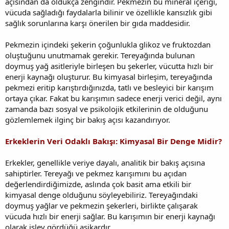
açısından da oldukça zengindir. Pekmezin bu mineral içeriği,
vücuda sağladığı faydalarla bilinir ve özellikle kansızlık gibi
sağlık sorunlarına karşı önerilen bir gıda maddesidir.
Pekmezin içindeki şekerin çoğunlukla glikoz ve fruktozdan
oluştuğunu unutmamak gerekir. Tereyağında bulunan
doymuş yağ asitleriyle birleşen bu şekerler, vücutta hızlı bir
enerji kaynağı oluşturur. Bu kimyasal birleşim, tereyağında
pekmezi eritip karıştırdığınızda, tatlı ve besleyici bir karışım
ortaya çıkar. Fakat bu karışımın sadece enerji verici değil, aynı
zamanda bazı sosyal ve psikolojik etkilerinin de olduğunu
gözlemlemek ilginç bir bakış açısı kazandırıyor.
Erkeklerin Veri Odaklı Bakışı: Kimyasal Bir Denge Midir?
Erkekler, genellikle veriye dayalı, analitik bir bakış açısına
sahiptirler. Tereyağı ve pekmez karışımını bu açıdan
değerlendirdiğimizde, aslında çok basit ama etkili bir
kimyasal denge olduğunu söyleyebiliriz. Tereyağındaki
doymuş yağlar ve pekmezin şekerleri, birlikte çalışarak
vücuda hızlı bir enerji sağlar. Bu karışımın bir enerji kaynağı
olarak işlev gördüğü aşikardır.