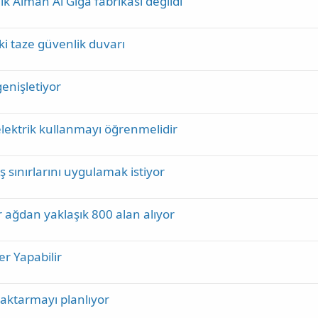
ik Alman Ai Giga fabrikası değildi
aki taze güvenlik duvarı
genişletiyor
elektrik kullanmayı öğrenmelidir
sınırlarını uygulamak istiyor
r ağdan yaklaşık 800 alan alıyor
ler Yapabilir
 aktarmayı planlıyor