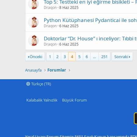
Top 5: Testteki en iyi eğirme bisikleti 
Draqon
8 Haz 2025
Python Kütüphanesi Pydanticai ile soh
Draqon
6 Haz 2025
Doktorlar “Dr. House” ı inceliyor: Tıbbi 
Draqon
6 Haz 2025
Önceki
1
2
3
4
5
6
…
251
Sonraki
Anasayfa
Forumlar
Türkçe (TR)
Kalabalık Yalnızlık
Büyük Forum
Yasal Uyarı: Forum Sitemiz; 5651 Sayılı Kanun kapsamında BTK t