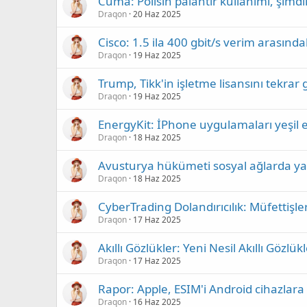
Cuma: Polisin palantir kullanımı, şimdil
Draqon
20 Haz 2025
Cisco: 1.5 ila 400 gbit/s verim arasınd
Draqon
19 Haz 2025
Trump, Tikk'in işletme lisansını tekrar 
Draqon
19 Haz 2025
EnergyKit: İPhone uygulamaları yeşil 
Draqon
18 Haz 2025
Avusturya hükümeti sosyal ağlarda yaş 
Draqon
18 Haz 2025
CyberTrading Dolandırıcılık: Müfettişle
Draqon
17 Haz 2025
Akıllı Gözlükler: Yeni Nesil Akıllı Gözlük
Draqon
17 Haz 2025
Rapor: Apple, ESIM'i Android cihazlara
Draqon
16 Haz 2025