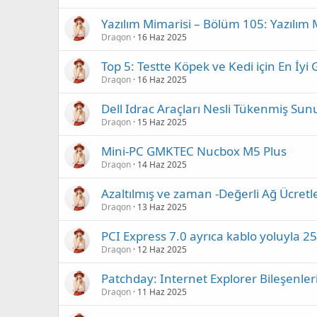
Yazılım Mimarisi – Bölüm 105: Yazılım
Draqon
16 Haz 2025
Top 5: Testte Köpek ve Kedi için En İyi
Draqon
16 Haz 2025
Dell Idrac Araçları Nesli Tükenmiş Su
Draqon
15 Haz 2025
Mini-PC GMKTEC Nucbox M5 Plus
Draqon
14 Haz 2025
Azaltılmış ve zaman -Değerli Ağ Ücretler
Draqon
13 Haz 2025
PCI Express 7.0 ayrıca kablo yoluyla 2
Draqon
12 Haz 2025
Patchday: Internet Explorer Bileşenleri
Draqon
11 Haz 2025