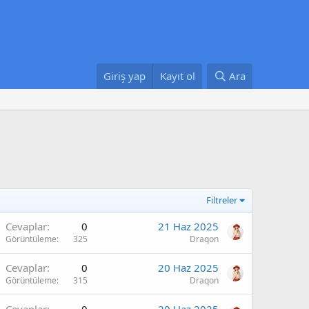
Giriş yap
Kayıt ol
Ara
Filtreler
Cevaplar
0
21 Haz 2025
Görüntüleme
325
Draqon
Cevaplar
0
20 Haz 2025
Görüntüleme
315
Draqon