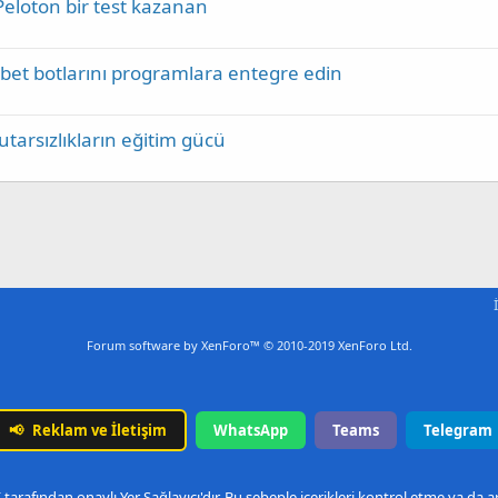
– Peloton bir test kazanan
bet botlarını programlara entegre edin
tutarsızlıkların eğitim gücü
Forum software by XenForo™
© 2010-2019 XenForo Ltd.
📢
Reklam ve İletişim
WhatsApp
Teams
Telegram
arafından onaylı Yer Sağlayıcı'dır. Bu sebeple içerikleri kontrol etme ya da 