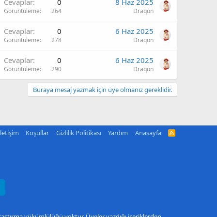
Cevaplar
0
8 Haz 2025
Görüntüleme
264
Draqon
Cevaplar
0
6 Haz 2025
Görüntüleme
278
Draqon
Cevaplar
0
6 Haz 2025
Görüntüleme
290
Draqon
Buraya mesaj yazmak için üye olmanız gereklidir.
İletişim
Koşullar
Gizlilik Politikası
Yardım
Anasayfa
R
S
S
araştırma yükümlülüğü yoktur. Üyeler yazdığı içeriklerden