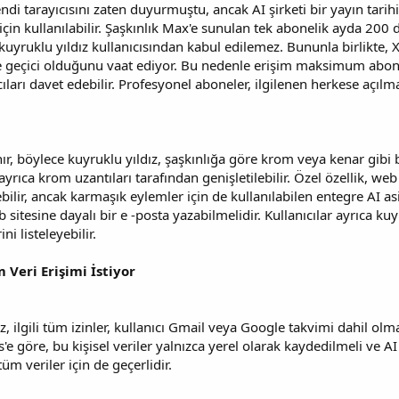
ndi tarayıcısını zaten duyurmuştu, ancak AI şirketi bir yayın tari
ı için kullanılabilir. Şaşkınlık Max'e sunulan tek abonelik ayda 20
uyruklu yıldız kullanıcısından kabul edilemez. Bununla birlikte, X
geçici olduğunu vaat ediyor. Bu nedenle erişim maksimum aboneler
ıcıları davet edebilir. Profesyonel aboneler, ilgilenen herkese açıl
r, böylece kuyruklu yıldız, şaşkınlığa göre krom veya kenar gibi b
yrıca krom uzantıları tarafından genişletilebilir. Özel özellik, web
bilir, ancak karmaşık eylemler için de kullanılabilen entegre AI asis
itesine dayalı bir e -posta yazabilmelidir. Kullanıcılar ayrıca kuyru
i listeleyebilir.
 Veri Erişimi İstiyor
z, ilgili tüm izinler, kullanıcı Gmail veya Google takvimi dahil olm
s'e göre, bu kişisel veriler yalnızca yerel olarak kaydedilmeli ve A
tüm veriler için de geçerlidir.