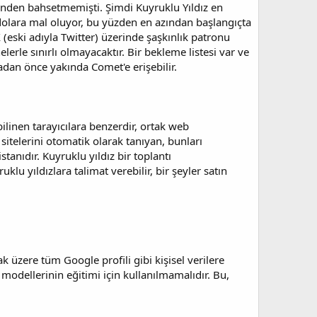
hinden bahsetmemişti. Şimdi Kuyruklu Yıldız en
0 dolara mal oluyor, bu yüzden en azından başlangıçta
 (eski adıyla Twitter) üzerinde şaşkınlık patronu
le sınırlı olmayacaktır. Bir bekleme listesi var ve
madan önce yakında Comet'e erişebilir.
ilinen tarayıcılara benzerdir, ortak web
 sitelerini otomatik olarak tanıyan, bunları
tanıdır. Kuyruklu yıldız bir toplantı
klu yıldızlara talimat verebilir, bir şeyler satın
ak üzere tüm Google profili gibi kişisel verilere
I modellerinin eğitimi için kullanılmamalıdır. Bu,