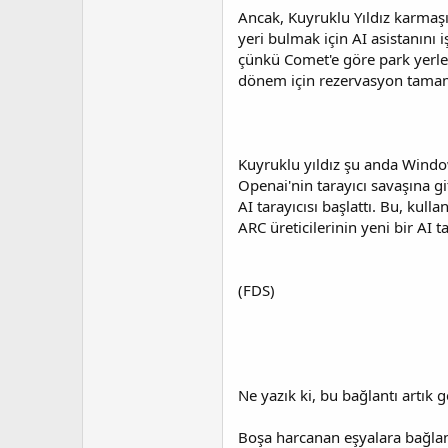
Ancak, Kuyruklu Yıldız karmaşık
yeri bulmak için AI asistanını
çünkü Comet'e göre park yerler
dönem için rezervasyon tamaml
Kuyruklu yıldız şu anda Windows
Openai'nin tarayıcı savaşına gi
AI tarayıcısı başlattı. Bu, kul
ARC üreticilerinin yeni bir AI 
(FDS)
Ne yazık ki, bu bağlantı artık g
Boşa harcanan eşyalara bağlant