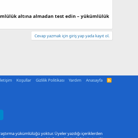
kümlülük altına almadan test edin – yükümlülük
Cevap yazmak için giriş yap yada kayıt ol.
İletişim
Koşullar
Gizlilik Politikası
Yardım
Anasayfa
R
S
S
araştırma yükümlülüğü yoktur. Üyeler yazdığı içeriklerden