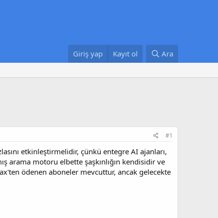
Giriş yap
Kayıt ol
Ara
#1
lasını etkinleştirmelidir, çünkü entegre AI ajanları,
mış arama motoru elbette şaşkınlığın kendisidir ve
 Max'ten ödenen aboneler mevcuttur, ancak gelecekte