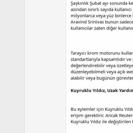
a
i
Şaşkınlık Şubat ayı sonunda ke
n
h
azından sınırlı sayıda kullanıc
i
milyonlarca veya yüz binlerce k
Aravind Srinivas bunun sadece 
kullanıcılar zaten diğer kullan
Tarayıcı krom motorunu kullanı
standartlarıyla kapsamlıdır ve a
değerlendirebilir veya özetleye
düzenleyebilmeli veya açık web s
alabilir veya bugünün görevlerin
Kuyruklu Yıldız, Uzak Yardım
Bu eylemler için Kuyruklu Yıldı
erişim gerektirir. Ancak Reuter
Kuyruklu Yıldız ile değiştirilen 