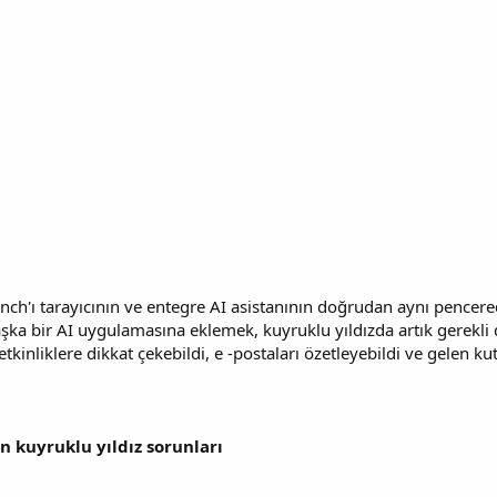
unch'ı tarayıcının ve entegre AI asistanının doğrudan aynı pencere
ka bir AI uygulamasına eklemek, kuyruklu yıldızda artık gerekli de
etkinliklere dikkat çekebildi, e -postaları özetleyebildi ve gelen k
n kuyruklu yıldız sorunları