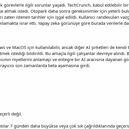
 görevlerle ilgili sorunlar yaşadı. TechCrunch, kabul edilebilir bir
 işe almak istedi. Otopark daha sonra gereksinimler için yeterli b
i zaten istenen tarihler için işgal edildi. Kullanıcı randevuları v
amakta ısrar etti. Yapay zeka görünüşe göre burada verilerle d
 ve MacOS için kullanılabilir, ancak diğer AI şirketleri de kendi 
tmek istediği bildirildi. Bu amaçla ilgili çalışanlar devreye alındı
lanıcının niyetlerini anlamayı ve entegre bir AI aracısına dayanan
tarayıcısı son zamanlarda beta aşamasına girdi.
eçerli değil.
ılar 7 günden daha büyükse veya çok sık çağrıldıklarında geçersiz