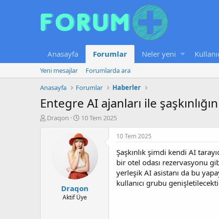
Anasayfa
Forumlar
Neler yeni
Kullanı
Yeni mesajlar
Forumlarda ara
Anasayfa
Forumlar
Haberler
Entegre AI ajanları ile şaşkınlığın
K
B
Draqon
10 Tem 2025
o
a
n
ş
10 Tem 2025
u
l
Şaşkınlık şimdi kendi AI tarayıc
y
a
u
n
bir otel odası rezervasyonu gi
b
g
yerleşik AI asistanı da bu yap
a
ı
kullanıcı grubu genişletilecekti
Draqon
ş
ç
l
t
Aktif Üye
a
a
t
r