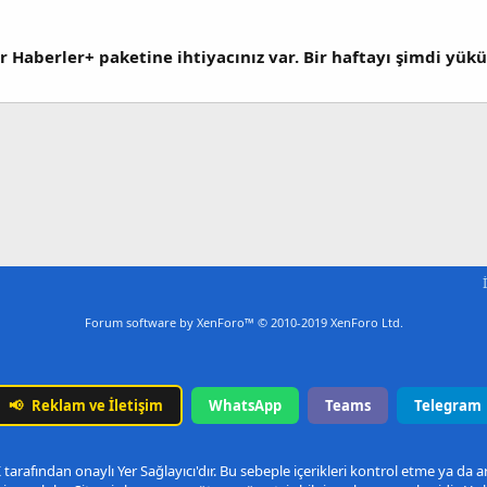
r Haberler+ paketine ihtiyacınız var. Bir haftayı şimdi yü
Forum software by XenForo™
© 2010-2019 XenForo Ltd.
📢
Reklam ve İletişim
WhatsApp
Teams
Telegram
arafından onaylı Yer Sağlayıcı'dır. Bu sebeple içerikleri kontrol etme ya da 