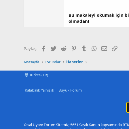
Bu makaleyi okumak için bi
olmadan!
Facebook
Twitter
Reddit
Pinterest
Tumblr
WhatsApp
E-posta
Link
Paylaş:
Anasayfa
Forumlar
Haberler
Türkçe (TR)
Kalabalık Yalnızlık
Büyük Forum
Yasal Uyarı: Forum Sitemiz; 5651 Sayılı Kanun kapsamında BTK t