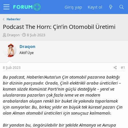
Giriş yap
Kayıt ol
Haberler
Podcast The Horn: Çin’in Otomobil Üretimi
K
B
Draqon
8 Şub 2023
o
a
n
ş
Draqon
u
l
Aktif Üye
y
a
u
n
b
g
8 Şub 2023
#1
a
ı
ş
ç
Bu podcast, Haberler/Autos’un Çin otomobil pazarına baktığı
l
t
bir dizinin parçasıdır. Orada, Çinli elektrikli araba üreticileri –
a
a
kısmen sözde Komünist Parti’nin güçlü desteğiyle – yerel ve
t
r
uluslararası pazarları çok fazla ivme ve en modern
a
i
arabalardan oluşan renkli bir buket ile yakında toparlamak
n
h
için ısınıyorlar. Bu, birkaç yıldır en büyük tek küresel pazarı Çin
i
olan Alman otomobil üreticileri için sonuçsuz kalmamalı.
Bir yandan bu, öngörülebilir bir şekilde Almanya ve Avrupa