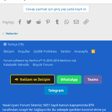
Cevap yazmak için giriş yap yada kayıt ol.
Facebook
Twitter
Reddit
Pinterest
Tumblr
WhatsApp
E-posta
Link
Paylaş:
Haberler
Türkçe (TR)
İletişim
Koşullar
Gizlilik Politikası
Yardım
Anasayfa
R
S
S
Forum software by XenForo™
© 2010-2019 XenForo Ltd.
Kalabalık Yalnızlık
Büyük Forum
📢
Reklam ve İletişim
WhatsApp
Teams
Telegram
Yasal Uyarı: Forum Sitemiz; 5651 Sayılı Kanun kapsamında BTK
tarafından onaylı Yer Sağlayıcı'dır. Bu sebeple içerikleri kontrol etme ya